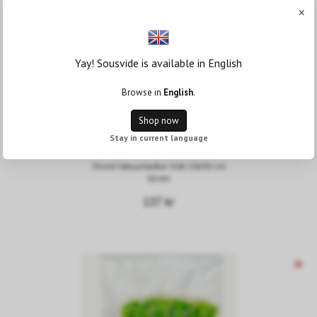
×
Yay! Sousvide is available in English
Browse in
English
.
Shop now
Stay in current language
Orved Vakuumpåse Slät 20x30 cm
90 MY
137 kr