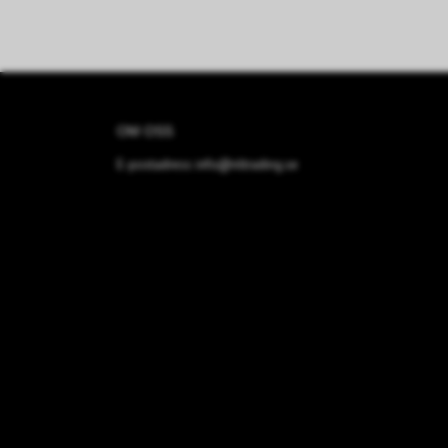
OM OSS
E-postadress:
info@nltrading.se