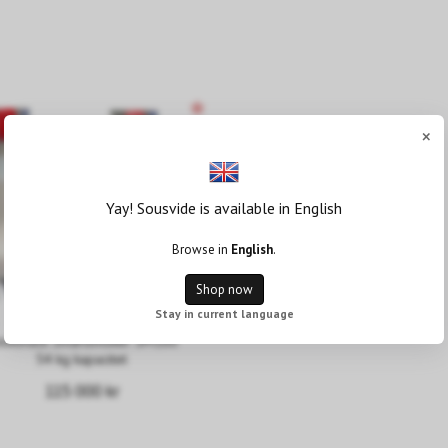
×
Yay! Sousvide is available in English
Browse in
English
.
Shop now
Stay in current language
okshack Smartsmoker SM160
54 kg kapacitet
115 000 kr