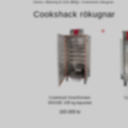
Home
›
Rökning & Grill (BBQ)
›
Cookshack rökugnar
Cookshack rökugnar
Cookshack SmartSmoker
Co
SM260E 108 kg kapacitet
165 000 kr