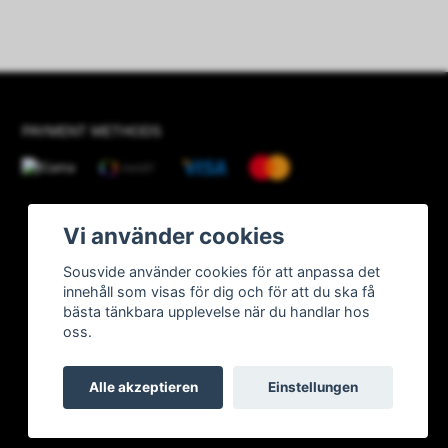
PAYMENT METHODS
Vi använder cookies
Sousvide använder cookies för att anpassa det
innehåll som visas för dig och för att du ska få
bästa tänkbara upplevelse när du handlar hos
oss.
Alle akzeptieren
Einstellungen