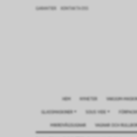
GARANTIER
KONTAKTA OSS
HEM
NYHETER
VAKUUM-MASKI
GLASSMASKINER
SOUS VIDE
FÖRPACK
MIKROVÅGSUGNAR
VAGNAR OCH RULLBO