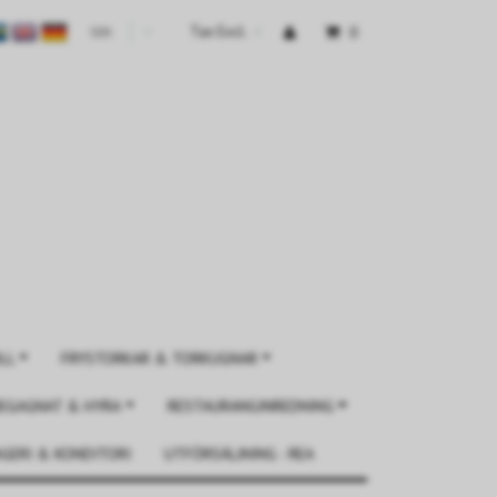
Tax Excl.
0
SEK
▾
LL
FRYSTORKAR & TORKUGNAR
EGAGNAT & HYRA
RESTAURANGINREDNING
GERI & KONDITORI
UTFÖRSÄLJNING - REA