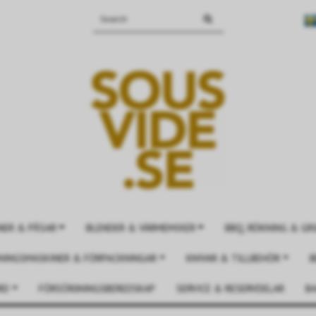
NER & PÅSAR
BLENDER & VÄRMEMIXER
BBQ, RÖKNING & GRI
NINGSMASKINER & FÖRPACKNINGAR
KNIVAR & TILLBEHÖR
B
RD
FÖRSÖRJNINGSBEREDSKAP
SERVICE & RESERVDELAR
BA