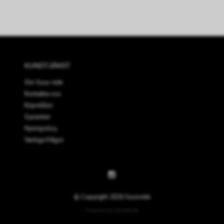
KUNDTJÄNST
Om Sous vide
Kontakta oss
Köpvillkor
Garantier
Hyrespolicy
Vanliga frågor
© Copyright 2026 Sousvide
Powered by Quickbutik