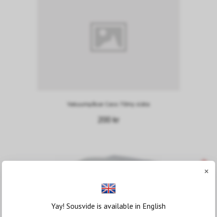
Vakuumpåsar Caso 70my släta
200 kr
×
Yay! Sousvide is available in English