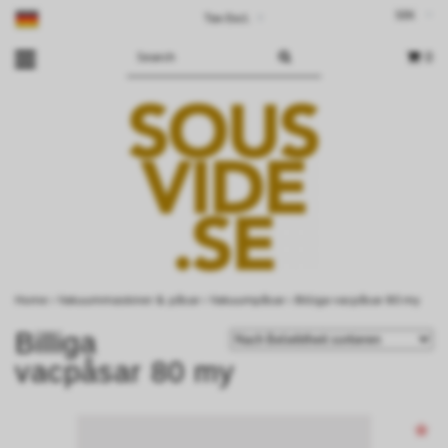
SEK
Tax Excl.
▾
0
Home
›
Vakuummaskiner & påsar
›
Vakuumpåsar
›
Billiga vacpåsar 80 my
Billiga
vacpåsar 80 my