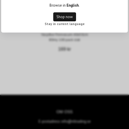
Browse in
English
.
Shop now
Stay in current language
Vacpåse Finnvacum 40x50cm
80my 100 pack slät
169 kr
OM OSS
E-postadress:
info@nltrading.se