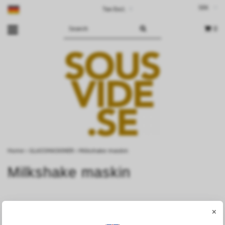
SEK
Tax Excl.
▾
0
Home
›
GLASSMASKINER
›
Milkshake maskin
Milkshake maskin
×