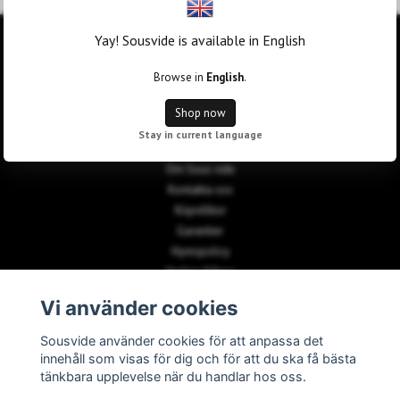
Yay! Sousvide is available in English
OM OSS
Browse in
English
.
E-postadress:
info@nltrading.se
Shop now
Stay in current language
KUNDTJÄNST
Om Sous vide
Kontakta oss
Köpvillkor
Garantier
Hyrespolicy
Vanliga frågor
Vi använder cookies
PAYMENT METHODS
Sousvide använder cookies för att anpassa det
innehåll som visas för dig och för att du ska få bästa
tänkbara upplevelse när du handlar hos oss.