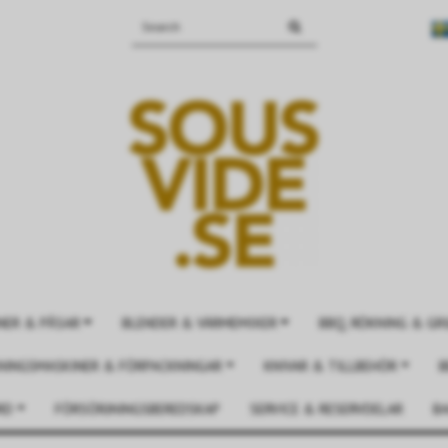
NER & PÅSAR
BLENDER & VÄRMEMIXER
BBQ, RÖKNING & GRI
NINGSMASKINER & FÖRPACKNINGAR
KNIVAR & TILLBEHÖR
B
RD
FÖRSÖRJNINGSBEREDSKAP
SERVICE & RESERVDELAR
BA