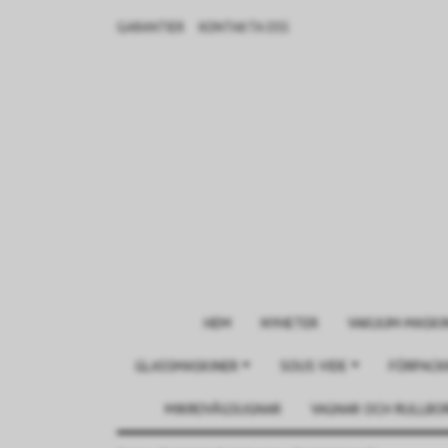
GARANTIER
KONTAKTA OSS
HEM
NYHETER
VAKUUM-MASKI
GLASSMASKINER
SOUS VIDE
FÖRPACK
MIKROVÅGSUGNAR
VAGNAR OCH RULLBO