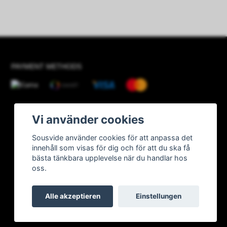
PAYMENT METHODS
Vi använder cookies
Sousvide använder cookies för att anpassa det
innehåll som visas för dig och för att du ska få
bästa tänkbara upplevelse när du handlar hos
oss.
Alle akzeptieren
Einstellungen