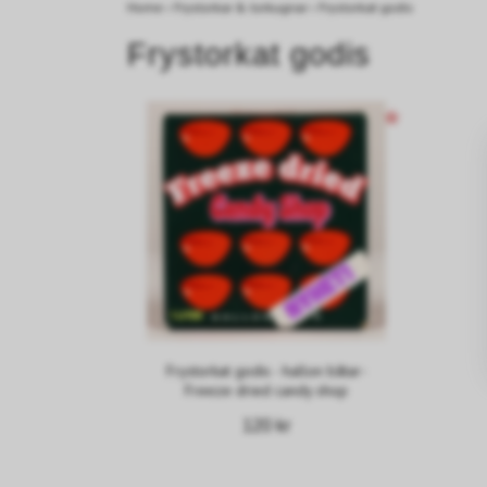
Home
›
Frystorkar & torkugnar
›
Frystorkat godis
Frystorkat godis
Frystorkat godis - hallon båtar-
Freeze dried candy shop
120 kr