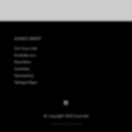
KUNDTJÄNST
Om Sous vide
Kontakta oss
Köpvillkor
Garantier
Hyrespolicy
Vanliga frågor
© Copyright 2026 Sousvide
Powered by Quickbutik