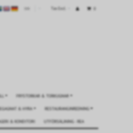
Tax Excl.
0
SEK
▾
LL
FRYSTORKAR & TORKUGNAR
EGAGNAT & HYRA
RESTAURANGINREDNING
GERI & KONDITORI
UTFÖRSÄLJNING - REA