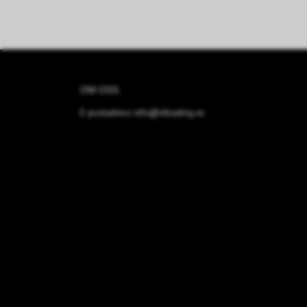
OM OSS
E-postadress:
info@nltrading.se