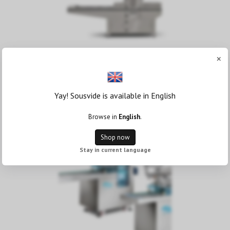
×
ILPRA Speedy Förslutningsmaskin
m. automatisk inmatning av tråg
Yay! Sousvide is available in English
600 000 kr
Browse in
English
.
Shop now
Stay in current language