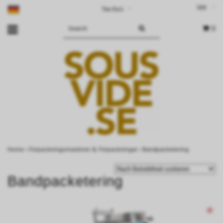
SEK
Tax Excl.
▾
0
Home
›
Förpackningsmaskiner & Förpackningar
›
Bandpacketering
Bandpacketering