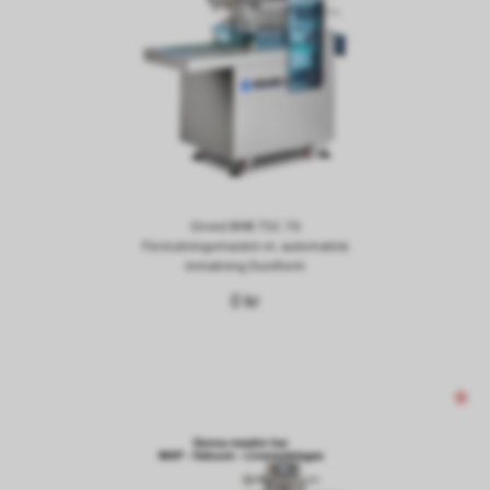
Orved BMB TSC 70
Förslutningsmaskin m. automatisk
inmatning Duniform
0 kr