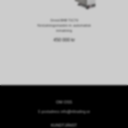
Orved BMB TSC70
förslutningsmaskin m. automatisk
inmatning
450 000 kr
OM OSS
E-postadress:
info@nltrading.se
KUNDTJÄNST