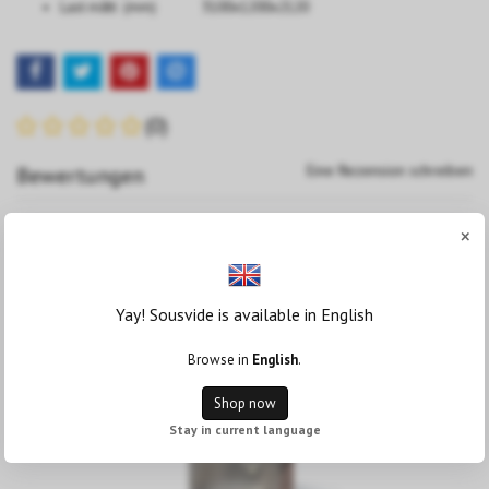
Last mått
(mm) 3100x1200x2120
(0)
Eine Rezension schreiben
Bewertungen
×
Flera populära produkter
Yay! Sousvide is available in English
Browse in
English
.
Shop now
Stay in current language