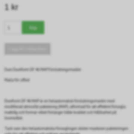
1 kr
Lägg till i inköpslista
Duni Duniform DF 46 MAP Förslutningsmaskin
Maila för offert
Duniform DF 46 MAP är en helautomatisk förslutningsmaskin med
modifierad atmosfär paketering (MAP), utformad för att effektivt försegla
mattråg och formar vilket förlänger både kvalitet och hållbarhet på
livsmedlet.
Tack vare den helautomatiska förseglingen sköter maskinen paketeringen