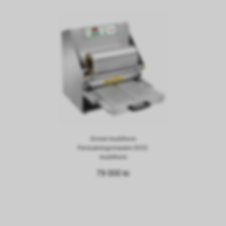
Orved multiform
Förslutningsmaskin DS32
multiform
79 000 kr