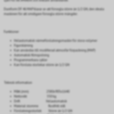
själv för ett effektivt och enklare användande.
Duniform DF 46 MAP klarar av att försegla större än 1/2 GN, den ideala
maskinen för att smidigare försegla större mängder.
Funktioner
Helautomatisk värmeförslutningsmaskin för stora volymer
Figurskärning
Kan användas till modifierad atmosfär förpackning (MAP)
Automatisk filmspolning
Programmerbara cykler
Kan försluta storlekar större än 1/2 GN
Teknisk information
Mått (mm)
2580x905x1640
Nettovikt 550 kg
Drift
Helautomatisk
Material stomme Rostfritt stål
Förslutningsstorlek
Större än 1/2 GN