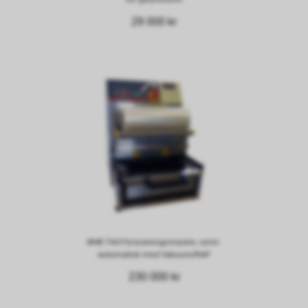
29 000 kr
BMB T40 Förslutningsmaskin, semi-
automatisk med Vakuum/MAP
230 000 kr