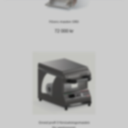
Fillers maskin ORD
72 000 kr
Orved profi 3 förslutningsmaskin
för gastronorm