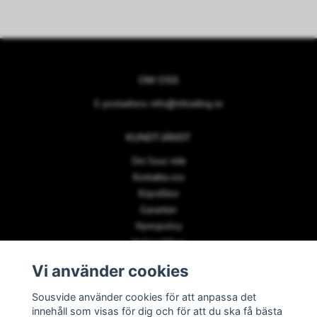
OM OSS
E-postadress:
info@nltrading.se
KUNDTJÄNST
Om Sous vide
Kontakta oss
Köpvillkor
Garantier
Hyrespolicy
Vanliga frågor
Vi använder cookies
PAYMENT METHODS
Sousvide använder cookies för att anpassa det
innehåll som visas för dig och för att du ska få bästa