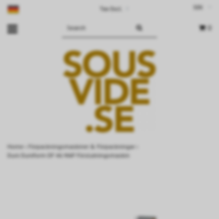
SEK
Tax Excl.
▾
0
Home
›
Förpackningsmaskiner & Förpackningar
›
Duni Duniform DF 46 MAP Förslutningsmaskin