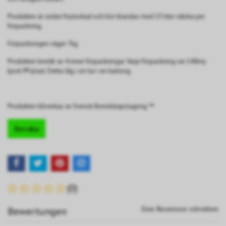
Produkten är sedan frystorkad och bör blandas med 13 liter vätska per
förpackning.
Förpackningen väger 7kg
Produkten består av 4 inner förpackningar. Varje förpackning var 140my
tjock PP plast. Detta låg i sin tur i en kartong.
Produkten tillverkas av Svensk Beredskapslagring ™
Bevaka
(0)
Eine Rezension schreiben
Bewertungen