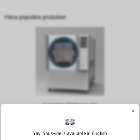
Flera populära produkter
Frystork Wave FD440 Large 192L
×
lyofilisator
415 000 kr
Yay! Sousvide is available in English