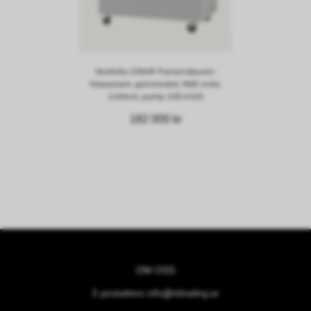
Northdry G96HP Pulvervakuum-
förpackare, golvmodell, MAP, svets
2x94cm, pump 100 m3/h
182 000 kr
OM OSS
E-postadress:
info@nltrading.se