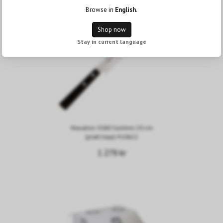
Browse in
English
.
Shop now
Stay in current language
Masahiro SS80 Sashimi 20 cm
(platt topp) #10622
1 279 kr