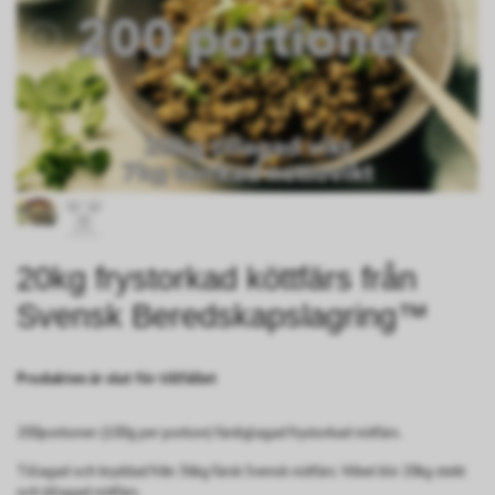
20kg frystorkad köttfärs från
Svensk Beredskapslagring™
Produkten är slut för tillfället
200portioner (100g per portion) färdiglagad frystorkad nötfärs.
Tillagad och kryddad från 36kg färsk Svensk nötfärs. Vilket blir 20kg stekt
och tillagad nötfärs.