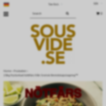
SEK
Tax Excl.
▾
0
Home
›
Produkter
›
20kg frystorkad köttfärs från Svensk Beredskapslagring™