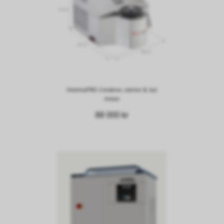
HotmixPRO Creative, värme & kyl
mixer
88 000 kr