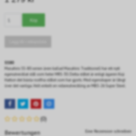
Lägg till i inköpslista
SS80
Masahiro SS-80 serien även kallad Masahiro Traditionell har ett nytt
egenutvecklat stål som heter MRS-30. Detta stålet är enligt ägaren Koji
Hattori det bästa rostfria stålet som har gjorts. Med egenskaper är långt
över det vanliga. Helt enkelt en vidareutveckling av MBS-26 Super Steel.
(0)
Eine Rezension schreiben
Bewertungen