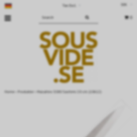
SEK
Tax Excl.
▾
0
Home
›
Produkter
›
Masahiro SS80 Sashimi 20 cm (10612)