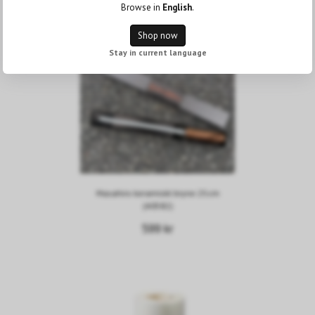
Browse in
English
.
Shop now
Stay in current language
Masahiro keramiskt bryne 25cm
(40582)
599 kr