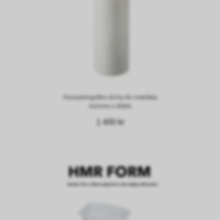
Förslutningsfilm 42my för matlåda
415mm x 400m
1 400 kr