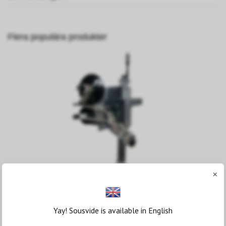
Flera populära produkter
×
eDun Etiketteringsskrivare med
aplicerare
19 500 kr
Yay! Sousvide is available in English