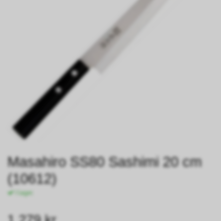
Masahiro SS80 Sashimi 20 cm
(10612)
I lager.
1 279 kr