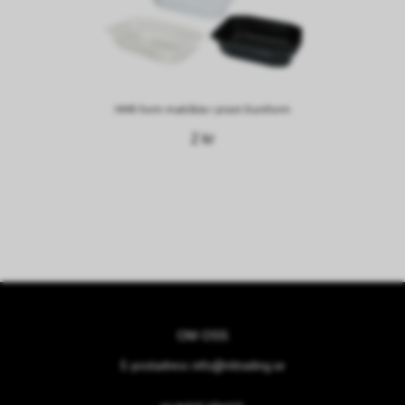
HMR form matlåda i plast Duniform
2 kr
OM OSS
E-postadress:
info@nltrading.se