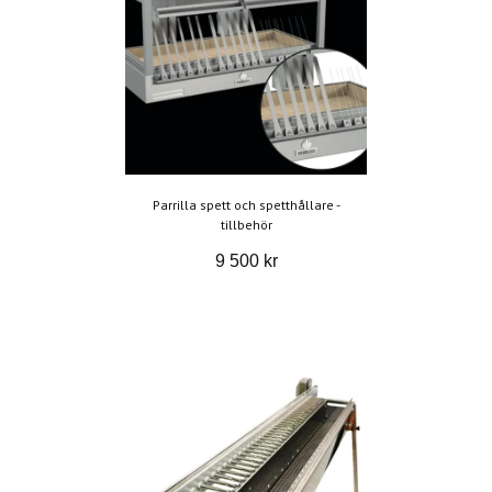
Parrilla spett och spetthållare -
tillbehör
9 500 kr