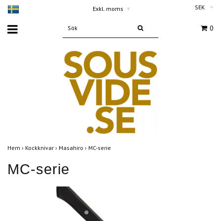
SEK
Exkl. moms
▾
0
Hem
›
Kockknivar
›
Masahiro
›
MC-serie
MC-serie