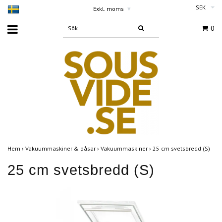
SEK
Exkl. moms
▾
0
Hem
›
Vakuummaskiner & påsar
›
Vakuummaskiner
›
25 cm svetsbredd (S)
25 cm svetsbredd (S)