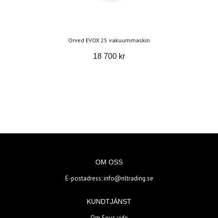
Orved EVOX 25 vakuummaskin
18 700 kr
OM OSS
E-postadress:
info@nltrading.se
KUNDTJÄNST
Om Sous vide