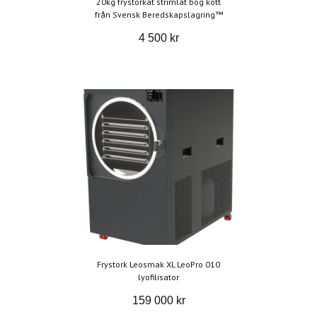
20kg frystorkat strimlat bog kött
från Svensk Beredskapslagring™
4 500 kr
Frystork Leosmak XL LeoPro 010
lyofilisator
159 000 kr