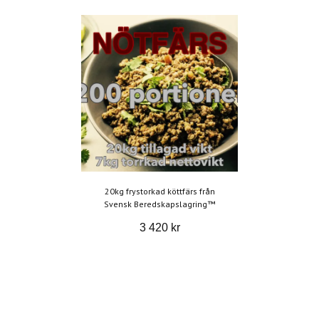
20kg frystorkad köttfärs från
Svensk Beredskapslagring™
3 420 kr