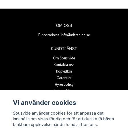
OM OSS
E-postadress:
info@nltrading.se
KUNDTJÄNST
Om Sous vide
Kontakta oss
Köpvillkor
Garantier
Hyrespolicy
Vanliga frågor
Vi använder cookies
BETALSÄTT
Sousvide använder cookies för att anpassa det
innehåll som visas för dig och för att du ska få bästa
tänkbara upplevelse när du handlar hos oss.