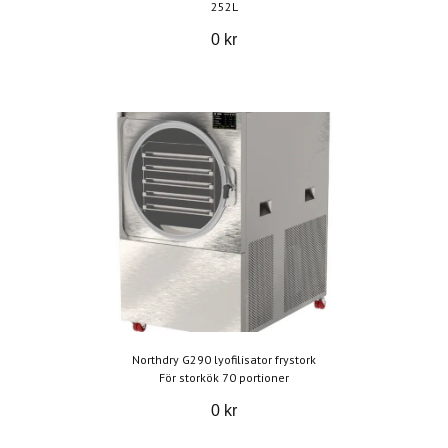
252L
0 kr
Northdry G290 lyofilisator frystork
För storkök 70 portioner
0 kr