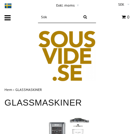
SEK
Exkl. moms
▾
0
Hem
›
GLASSMASKINER
GLASSMASKINER