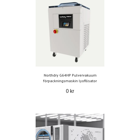
Northdry G64HP Pulvervakuum
förpackningsmaskin lyofilisator
0 kr