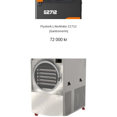
Frystork L Northdry C2712
(Gastronorm)
72 000 kr