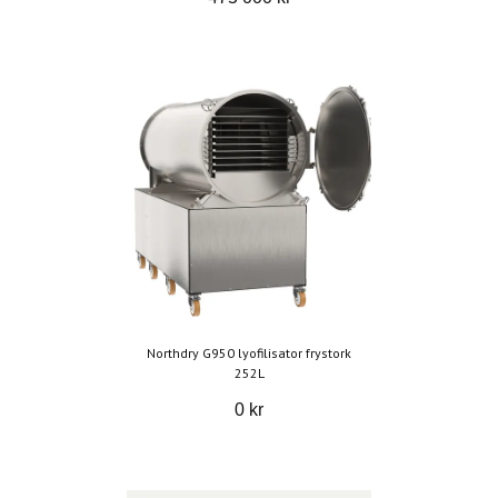
Northdry G950 lyofilisator frystork
252L
0 kr