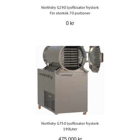
Northdry G290 lyofilisator frystork
För storkök 70 portioner
0 kr
Northdry G750 lyofilisator frystork
190Liter
475 000 kr