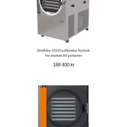
Northdry G310 lyofilisator frystork
För storkök 80 portioner
168 400 kr