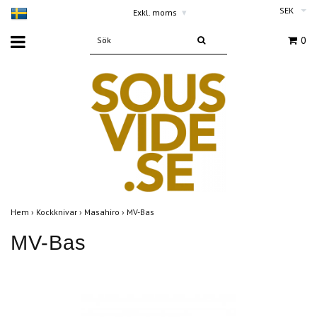
SEK
Exkl. moms
▾
0
Hem
›
Kockknivar
›
Masahiro
›
MV-Bas
MV-Bas