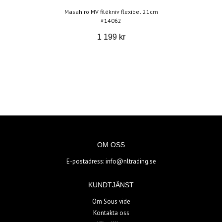
Masahiro MV filékniv flexibel 21cm
#14062
1 199 kr
OM OSS
E-postadress:
info@nltrading.se
KUNDTJÄNST
Om Sous vide
Kontakta oss