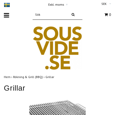
SEK
Exkl. moms
▾
0
Hem
›
Rökning & Grill (BBQ)
›
Grillar
Grillar