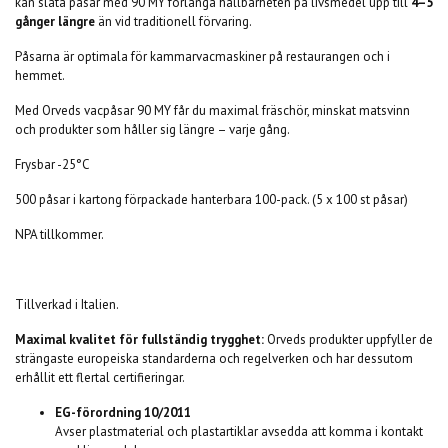
kan släta påsar med 90 MY förlänga hållbarheten på livsmedel upp till
4–5
gånger längre
än vid traditionell förvaring.
Påsarna är optimala för kammarvacmaskiner på restaurangen och i
hemmet.
Med Orveds vacpåsar 90 MY får du maximal fräschör, minskat matsvinn
och produkter som håller sig längre – varje gång.
Frysbar -25°C
500 påsar i kartong förpackade hanterbara 100-pack. (5 x 100 st påsar)
NPA tillkommer.
Tillverkad i Italien.
Maximal kvalitet för fullständig trygghet:
Orveds produkter uppfyller de
strängaste europeiska standarderna och regelverken och har dessutom
erhållit ett flertal certifieringar.
EG-förordning 10/2011
Avser plastmaterial och plastartiklar avsedda att komma i kontakt