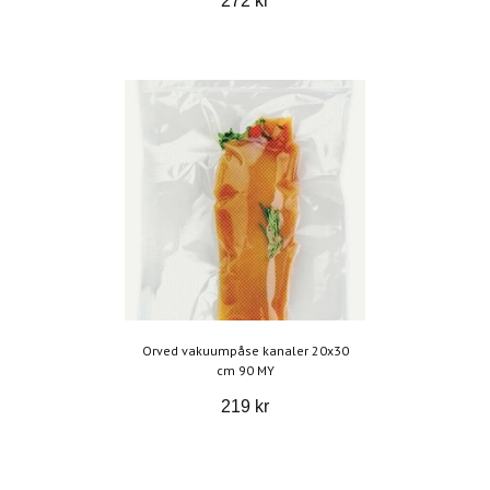
272 kr
Orved vakuumpåse kanaler 20x30
cm 90 MY
219 kr