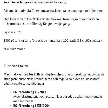
4–5 gånger längre
än vid traditionell förvaring.
Påsarna är optimala för externvacmaskiner på restaurangen och i hemmet.
Med Orveds vacpåsar 90 MY får du maximal fräschör, minskat matsvinn
och produkter som håller sig längre – varje gång.
Frysbar -25°C
1800 påsar i kartong förpackade hanterbara 100-pack. (18 x 100 st påsar)
NPA tillkommer.
Tillverkad i Italien.
Maximal kvalitet för fullständig trygghet:
Orveds produkter uppfyller de
strängaste europeiska standarderna och regelverken och har dessutom
erhållit ett flertal certifieringar.
EG-förordning 10/2011
Avser plastmaterial och plastartiklar avsedda att komma i kontakt
med livsmedel.
EG-förordning 1935/2004