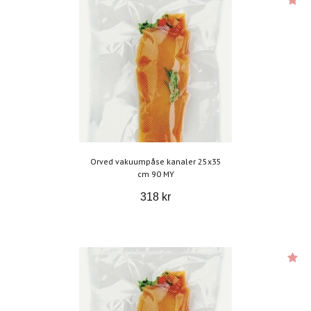
Orved vakuumpåse kanaler 25x35
cm 90 MY
318 kr