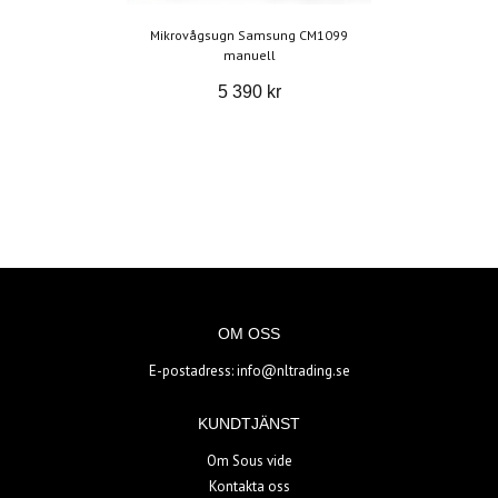
Mikrovågsugn Samsung CM1099
manuell
5 390 kr
OM OSS
E-postadress:
info@nltrading.se
KUNDTJÄNST
Om Sous vide
Kontakta oss