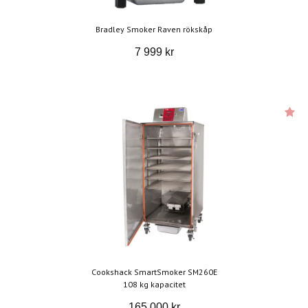
Bradley Smoker Raven rökskåp
7 999 kr
Cookshack SmartSmoker SM260E
108 kg kapacitet
165 000 kr