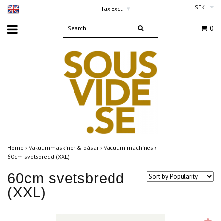
SEK
Tax Excl.
▾
0
Home
›
Vakuummaskiner & påsar
›
Vacuum machines
›
60cm svetsbredd (XXL)
60cm svetsbredd
(XXL)