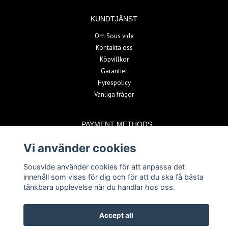
KUNDTJÄNST
Om Sous vide
Kontakta oss
Köpvillkor
Garantier
Hyrespolicy
Vanliga frågor
PAYMENT METHODS
Vi använder cookies
Sousvide använder cookies för att anpassa det
innehåll som visas för dig och för att du ska få bästa
tänkbara upplevelse när du handlar hos oss.
© Copyright 2026 Sousvide
Accept all
Powered by Quickbutik