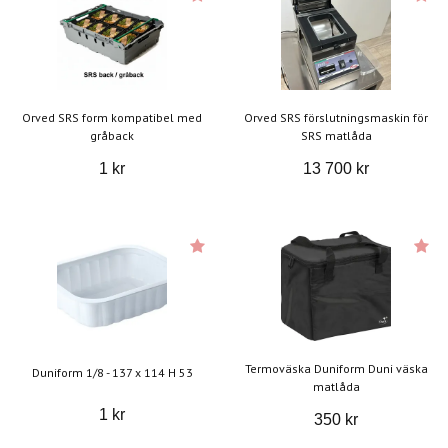
Orved SRS form kompatibel med
Orved SRS förslutningsmaskin för
gråback
SRS matlåda
1 kr
13 700 kr
Termoväska Duniform Duni väska
Duniform 1/8 - 137 x 114 H 53
matlåda
1 kr
350 kr