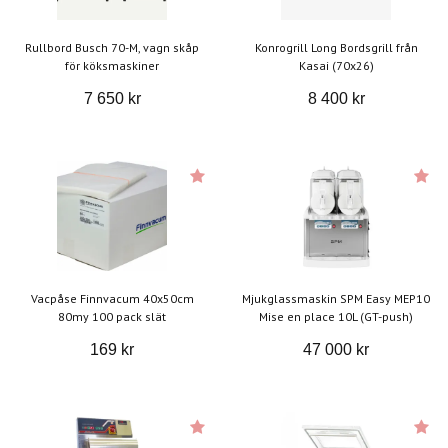
Rullbord Busch 70-M, vagn skåp
Konrogrill Long Bordsgrill från
för köksmaskiner
Kasai (70x26)
7 650 kr
8 400 kr
Vacpåse Finnvacum 40x50cm
Mjukglassmaskin SPM Easy MEP10
80my 100 pack slät
Mise en place 10L (GT-push)
169 kr
47 000 kr