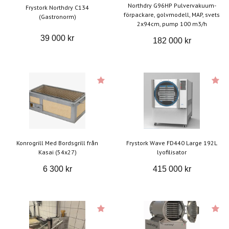
Northdry G96HP Pulvervakuum-
Frystork Northdry C134
förpackare, golvmodell, MAP, svets
(Gastronorm)
2x94cm, pump 100 m3/h
39 000 kr
182 000 kr
Konrogrill Med Bordsgrill från
Frystork Wave FD440 Large 192L
Kasai (54x27)
lyofilisator
6 300 kr
415 000 kr