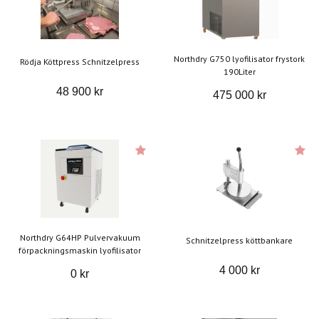
Northdry G750 lyofilisator frystork
Rödja Köttpress Schnitzelpress
190Liter
48 900 kr
475 000 kr
Northdry G64HP Pulvervakuum
Schnitzelpress köttbankare
förpackningsmaskin lyofilisator
4 000 kr
0 kr