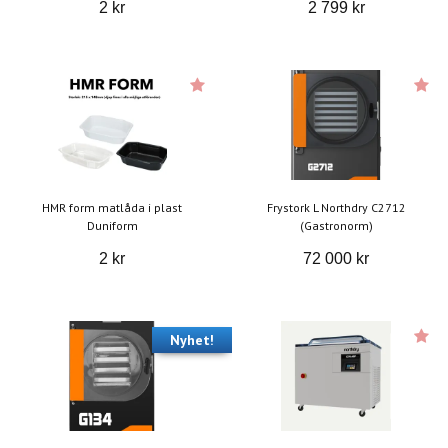
2 kr
2 799 kr
HMR form matlåda i plast
Frystork L Northdry C2712
Duniform
(Gastronorm)
2 kr
72 000 kr
Nyhet!