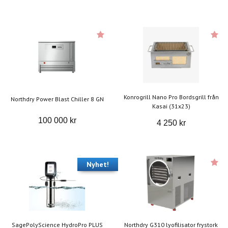
Konrogrill Nano Pro Bordsgrill från
Northdry Power Blast Chiller 8 GN
Kasai (31x23)
100 000 kr
4 250 kr
Nyhet!
SagePolyScience HydroPro PLUS
Northdry G310 lyofilisator frystork