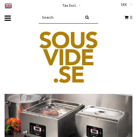
SEK
Tax Excl.
▾
0