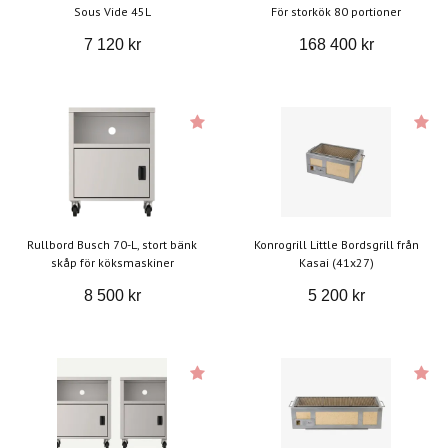
Sous Vide 45L
För storkök 80 portioner
7 120 kr
168 400 kr
Rullbord Busch 70-L, stort bänk
Konrogrill Little Bordsgrill från
skåp för köksmaskiner
Kasai (41x27)
8 500 kr
5 200 kr