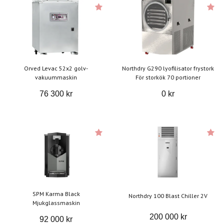
Orved Levac 52x2 golv-
Northdry G290 lyofilisator frystork
vakuummaskin
För storkök 70 portioner
76 300 kr
0 kr
SPM Karma Black
Northdry 100 Blast Chiller 2V
Mjukglassmaskin
200 000 kr
92 000 kr