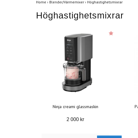
Home
›
Blender/Värmemixer
›
Höghastighetsmixrar
Höghastighetsmixrar
Ninja creami glassmaskin
P
2 000 kr