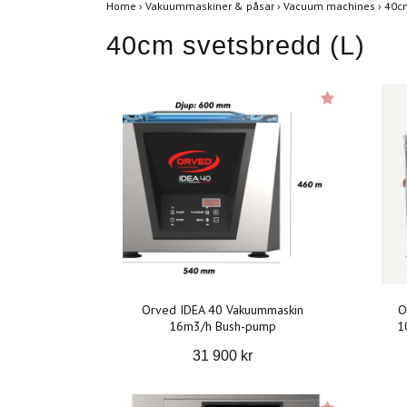
Home
›
Vakuummaskiner & påsar
›
Vacuum machines
›
40cm
40cm svetsbredd (L)
Orved IDEA 40 Vakuummaskin
O
16m3/h Bush-pump
1
31 900 kr