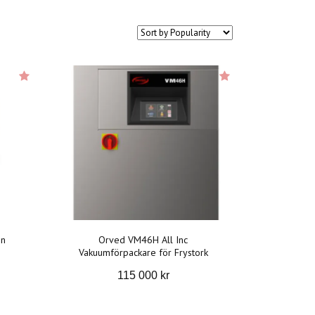
in
Orved VM46H All Inc
Vakuumförpackare för Frystork
115 000 kr