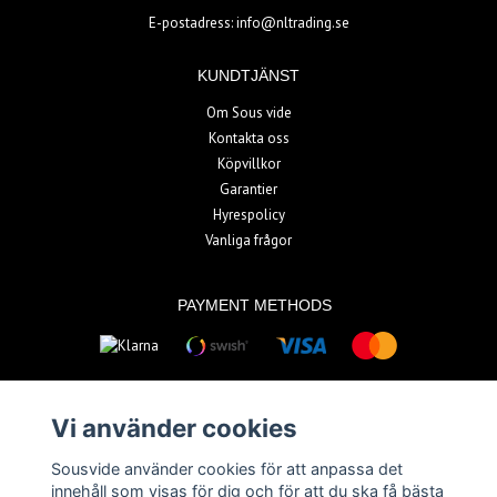
E-postadress:
info@nltrading.se
KUNDTJÄNST
Om Sous vide
Kontakta oss
Köpvillkor
Garantier
Hyrespolicy
Vanliga frågor
PAYMENT METHODS
Vi använder cookies
Sousvide använder cookies för att anpassa det
© Copyright 2026 Sousvide
innehåll som visas för dig och för att du ska få bästa