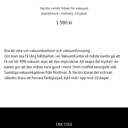
Vacsto ventil Tritan för vakuum
(kantinlock i metall), 10-pack
1 590 kr
Bra att veta om vakuumkantiner och vakuumförvaring.
Om man ska få lång hållbarhet i en VakuumKantin så måste kantin gå att
få ner till 99% vakuum utan att den imploderar. Att skapa det trycket i en
kantin gör att den måste vara gjord i minst 5mm rostfritt kerurgiskt stål.
Samtliga vakuumkantiner från Northvac & Vacsto klarar det och kan
således klara att förvara färdiglagad, kyld mat i upp mot 10 dagar.
OM OSS