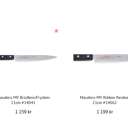
asahiro MV Brödkniv/Fryskniv
Masahiro MV filékniv flexibe
21cm #14041
21cm #14062
1 159 kr
1 199 kr