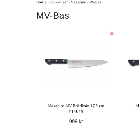
Home
›
Kockknivar
›
Masahiro
›
MV-Bas
MV-Bas
Masahiro MV Brödkniv 17,5 cm
M
#14039
999 kr