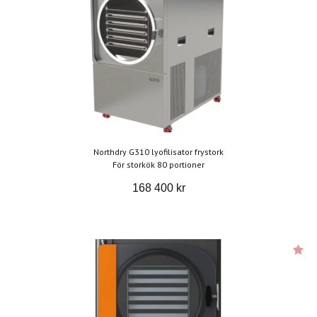
Northdry G310 lyofilisator frystork
För storkök 80 portioner
168 400 kr