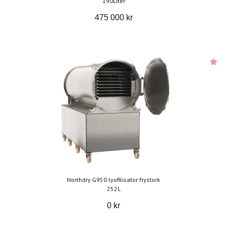
190Liter
475 000 kr
Northdry G950 lyofilisator frystork
252L
0 kr