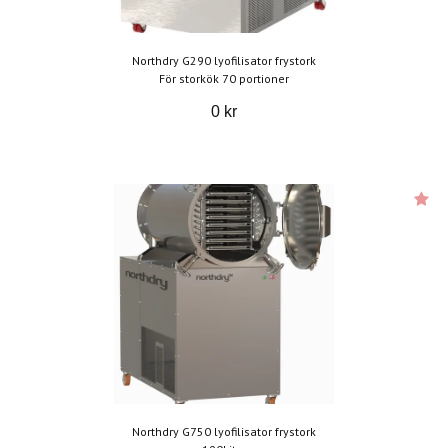
Northdry G290 lyofilisator frystork
För storkök 70 portioner
0 kr
Northdry G750 lyofilisator frystork