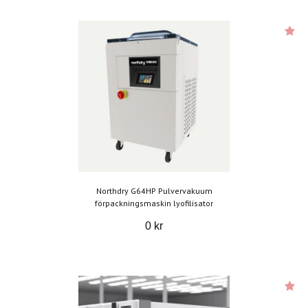
Northdry G64HP Pulvervakuum
förpackningsmaskin lyofilisator
0 kr