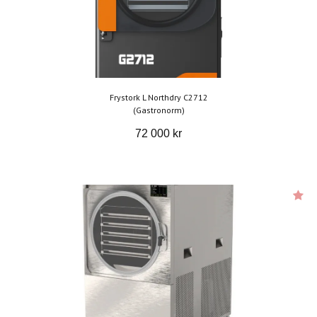
Frystork L Northdry C2712
(Gastronorm)
72 000 kr