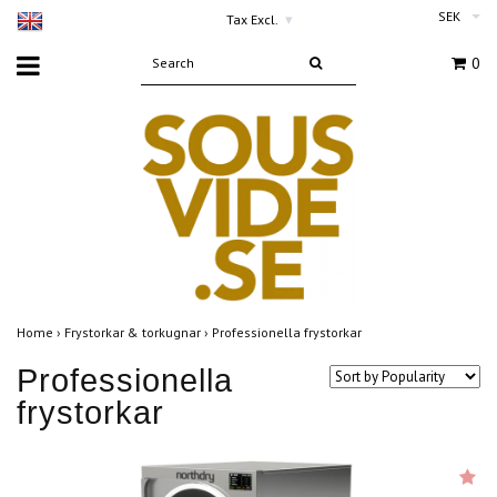
SEK
Tax Excl.
▾
0
Home
›
Frystorkar & torkugnar
›
Professionella frystorkar
Professionella
frystorkar