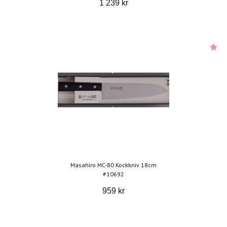
1 239 kr
Masahiro MC-80 Kockkniv 18cm
#10692
959 kr