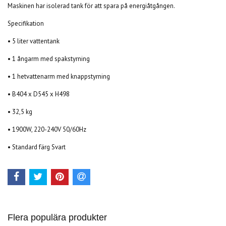
Maskinen har isolerad tank för att spara på energiåtgången.
Specifikation
• 5 liter vattentank
• 1 ångarm med spakstyrning
• 1 hetvattenarm med knappstyrning
• B404 x D545 x H498
• 32,5 kg
• 1900W, 220-240V 50/60Hz
• Standard färg Svart
Flera populära produkter