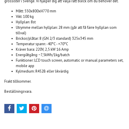
grossister i Sverige. Vi hjälper dig att välja rätt bleck om du behöver det.
Mått: 550x800xH770 mm
Vikt: 100 kg
Hyllplan: 8st
Utrymme mellan hyllplan: 28 mm (går att få färre hyllplan som
tillval)
Brickor/plåtar: 8 (GN 2/3 standard) 325x345 mm
Temperatur spann: -40°C - +70°C
Kräver bara: 220V, 2,5 kW 16 Amp
Energiåtgång: ~7,5kWh/1kg/batch
Funktioner: LCD touch screen, automatic or manual parameters set,
mobile app
Kylmedium: R452B eller likvärdig
Frakt tillkommer.
Beställningsvara.