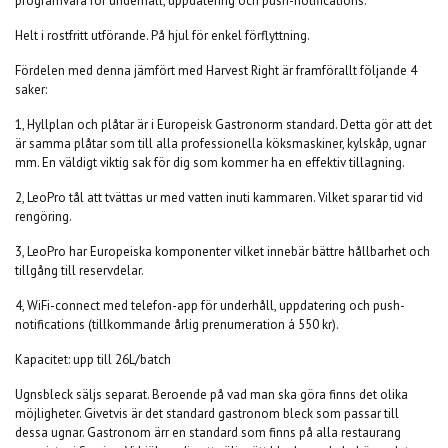
programvara för underhåll, uppdatering och push-notifications.
Helt i rostfritt utförande. På hjul för enkel förflyttning.
Fördelen med denna jämfört med Harvest Right är framförallt följande 4
saker:
1, Hyllplan och plåtar är i Europeisk Gastronorm standard. Detta gör att det
är samma plåtar som till alla professionella köksmaskiner, kylskåp, ugnar
mm. En väldigt viktig sak för dig som kommer ha en effektiv tillagning.
2, LeoPro tål att tvättas ur med vatten inuti kammaren. Vilket sparar tid vid
rengöring.
3, LeoPro har Europeiska komponenter vilket innebär bättre hållbarhet och
tillgång till reservdelar.
4, WiFi-connect med telefon-app för underhåll, uppdatering och push-
notifications (tillkommande årlig prenumeration á 550 kr).
Kapacitet: upp till 26L/batch
Ugnsbleck säljs separat. Beroende på vad man ska göra finns det olika
möjligheter. Givetvis är det standard gastronom bleck som passar till
dessa ugnar. Gastronom ärr en standard som finns på alla restaurang