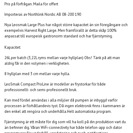
Pris på förfrågan. Maila för offert
Importeras av Northlink Nordic AB 08-200 190
Nya Leosmak Large Plus har något större kapacitet än sin föregångare och
exempelvis Harvest Right Large. Men framförallt är detta skåp 100%
anpassat till europeisk gastronorm standard och har fjärrstyrning.
Kapacitet:
26L per batch (3,22L ryms mellan varje hyllplan) Obs! Tänk på att man
aldrig får in den volymen i verkligheten.
8 hyllplan med 3 cm mellan varje hylla.
LeoSmak Compact ProLine är modeller av frystorkar för både
professionellt- och semi-profesionellt bruk.
Kan med fördel användas i alla miljöer då pumpen är inbyggd varför
processen är förhållandevis tyst. Då ingen elektronik finns i kammaren är
den enkel att rengöra och underhålla.
Helt automatiska program.
Fjärrstyrning är ett måste för dig som vill ha koll på din produktion vart du
än befinner dig. Våran WiFi-connectivity har både telefon-app och dator