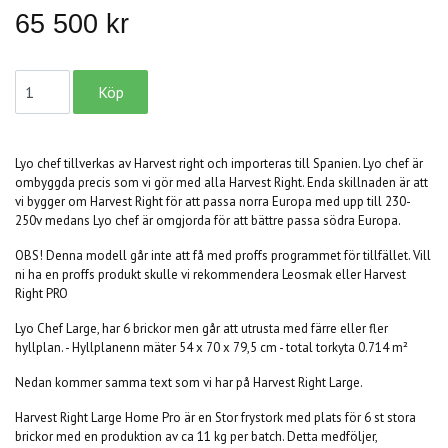
65 500 kr
Lyo chef tillverkas av Harvest right och importeras till Spanien. Lyo chef är
ombyggda precis som vi gör med alla Harvest Right. Enda skillnaden är att
vi bygger om Harvest Right för att passa norra Europa med upp till 230-
250v medans Lyo chef är omgjorda för att bättre passa södra Europa.
OBS! Denna modell går inte att få med proffs programmet för tillfället. Vill
ni ha en proffs produkt skulle vi rekommendera Leosmak eller Harvest
Right PRO
Lyo Chef Large, har 6 brickor men går att utrusta med färre eller fler
hyllplan. - Hyllplanenn mäter 54 x 70 x 79,5 cm - total torkyta 0.714 m²
Nedan kommer samma text som vi har på Harvest Right Large.
Harvest Right Large Home Pro är en Stor frystork med plats för 6 st stora
brickor med en produktion av ca 11 kg per batch. Detta medföljer,