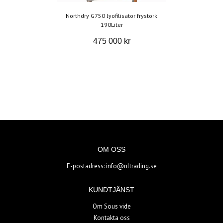
Northdry G750 lyofilisator frystork
190Liter
475 000 kr
OM OSS
E-postadress:
info@nltrading.se
KUNDTJÄNST
Om Sous vide
Kontakta oss