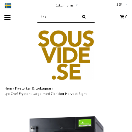
SEK
Exkl. moms
▾
0
Hem
›
Frystorkar & torkugnar
›
Lyo Chef Frystork Large med 7 brickor Harvest Right