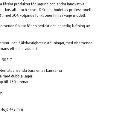
a färska produkter för lagring och andra innovativa
 kristaller och skivor. DRY är utbudet av professionella
tål med 304. Följande funktioner finns i varje modell:
beroende fläktar för en perfekt och enhetlig luftning av
mperatur- och fläkthastighetsinställningar, med oberoende
ans eller individuellt
+ 90 ° C
eten att använda bara en av kamrarna
re med dubbla lager
pp till 150 timmar
am
x Höjd 472 mm