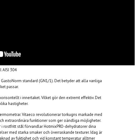
ål AISI 304
 GastoNorm standard (GN1/1). Det betyder att alla vanliga
ket passar.
sontellt i innertaket. Vilket gör den extremt effektiv. Det
olika hastigheter.
ermometrar. Vitaeco revolutionerar torkugns markade med
och extraordinära funktioner som ger oändliga möjligheter.
i rostfritt stål förvandlar HotmixPRO-dehydratorer dina
elser med starka smaker och överraskande texturer. Idag är
aknad av fuktighet och vid konstant temperatur alltmer