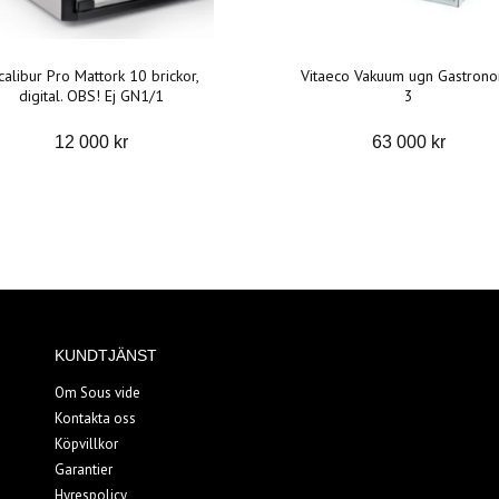
calibur Pro Mattork 10 brickor,
Vitaeco Vakuum ugn Gastron
digital. OBS! Ej GN1/1
3
12 000 kr
63 000 kr
KUNDTJÄNST
Om Sous vide
Kontakta oss
Köpvillkor
Garantier
Hyrespolicy