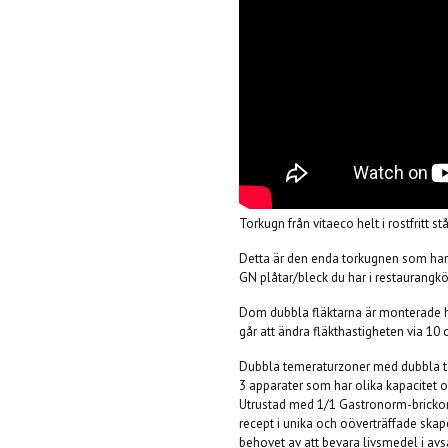
Torkugn från vitaeco helt i rostfritt st
Detta är den enda torkugnen som har
GN plåtar/bleck du har i restaurangkö
Dom dubbla fläktarna är monterade hori
går att ändra fläkthastigheten via 10 
Dubbla temeraturzoner med dubbla t
3 apparater som har olika kapacitet 
Utrustad med 1/1 Gastronorm-brickor 
recept i unika och oöverträffade skap
behovet av att bevara livsmedel i avs