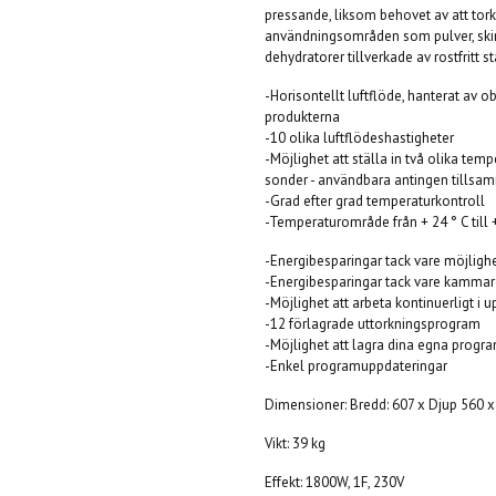
pressande, liksom behovet av att tork
användningsområden som pulver, skinn,
dehydratorer tillverkade av rostfritt s
-Horisontellt luftflöde, hanterat av o
produkterna
-10 olika luftflödeshastigheter
-Möjlighet att ställa in två olika te
sonder - användbara antingen tillsamm
-Grad efter grad temperaturkontroll
-Temperaturområde från + 24 ° C till 
-Energibesparingar tack vare möjligh
-Energibesparingar tack vare kamma
-Möjlighet att arbeta kontinuerligt i u
-12 förlagrade uttorkningsprogram
-Möjlighet att lagra dina egna progr
-Enkel programuppdateringar
Dimensioner: Bredd: 607 x Djup 560 
Vikt: 39 kg
Effekt: 1800W, 1F, 230V