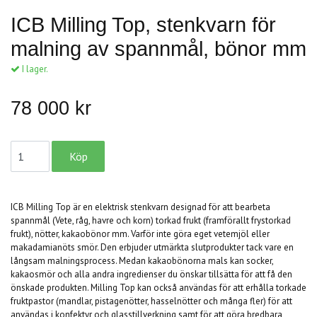
ICB Milling Top, stenkvarn för
malning av spannmål, bönor mm
I lager.
78 000 kr
ICB Milling Top är en elektrisk stenkvarn designad för att bearbeta
spannmål (Vete, råg, havre och korn) torkad frukt (framförallt frystorkad
frukt), nötter, kakaobönor mm. Varför inte göra eget vetemjöl eller
makadamianöts smör. Den erbjuder utmärkta slutprodukter tack vare en
långsam malningsprocess. Medan kakaobönorna mals kan socker,
kakaosmör och alla andra ingredienser du önskar tillsätta för att få den
önskade produkten. Milling Top kan också användas för att erhålla torkade
fruktpastor (mandlar, pistagenötter, hasselnötter och många fler) för att
användas i konfektyr och glasstillverkning samt för att göra bredbara