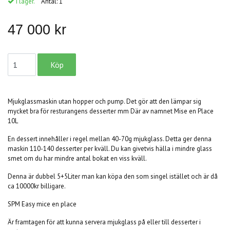
I lager.
Antal:
1
47 000 kr
Mjukglassmaskin utan hopper och pump. Det gör att den lämpar sig
mycket bra för resturangens desserter mm Där av namnet Mise en Place
10L
En dessert innehåller i regel mellan 40-70g mjukglass. Detta ger denna
maskin 110-140 desserter per kväll. Du kan givetvis hälla i mindre glass
smet om du har mindre antal bokat en viss kväll.
Denna är dubbel 5+5Liter man kan köpa den som singel istället och är då
ca 10000kr billigare.
SPM Easy mice en place
Är framtagen för att kunna servera mjukglass på eller till desserter i