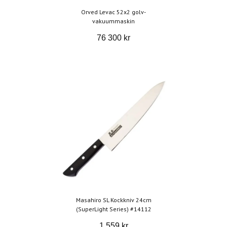
Orved Levac 52x2 golv-
vakuummaskin
76 300 kr
Masahiro SL Kockkniv 24cm
(SuperLight Series) #14112
1 559 kr