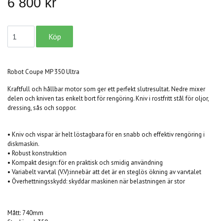
6 800 kr
Robot Coupe MP 350 Ultra
Kraftfull och hållbar motor som ger ett perfekt slutresultat. Nedre mixer
delen och kniven tas enkelt bort för rengöring. Kniv i rostfritt stål för oljor,
dressing, sås och soppor.
• Kniv och vispar är helt löstagbara för en snabb och effektiv rengöring i
diskmaskin.
• Robust konstruktion
• Kompakt design: för en praktisk och smidig användning
• Variabelt varvtal (V.V):innebär att det är en steglös ökning av varvtalet
• Överhettningsskydd: skyddar maskinen när belastningen är stor
Mått: 740mm