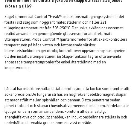
Vem drömmer inte om att trycka på en knapp och låta halva jobbet
sköta sig själv?
SageCommercial Control °Freak™ induktionsmatlagningssystem är det
första i sitt slag som noggrant mäter, ställer in och håller 221
tillagningstemperaturer från 30°-250°C. Det unika avkänningssystemet i
realtid använder en genomgående glassensor för att direkt mäta
yttemperaturen. Probe Control™ fjärrtermometer för att exakt kontrollera
temperaturen på både vatten och fettbaserade vätskor.
Intensitetsfunktionen ger otrolig kontroll över uppvärmningshastigheten
till den inställda temperaturen. En Skapa-funktion lagrar ofta använda
anpassade temperaturprofiler för enkel återställning med en
knapptryckning.
I åratal har induktionshällar tilltalat professionella kockar som framför allt
söker precision. De fungerar så här: en högfrekvent elektromagnet skapar
ett magnetfält mellan spishällen och pannan. Detta penetrerar sedan
järnet i kokkärl och skapar i huvudsak värmeenergi inuti dem. Fördelarna är
tydliga för dem som använder dem. Förutom att de är väldigt
energieffektiva och otroligt snabba, kan induktionsbrännare ställas in och
underhållas till exakta grader inom ett visst område.