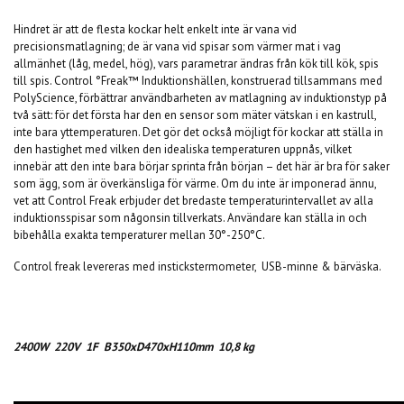
Hindret är att de flesta kockar helt enkelt inte är vana vid
precisionsmatlagning; de är vana vid spisar som värmer mat i vag
allmänhet (låg, medel, hög), vars parametrar ändras från kök till kök, spis
till spis. Control °Freak™ Induktionshällen, konstruerad tillsammans med
PolyScience, förbättrar användbarheten av matlagning av induktionstyp på
två sätt: för det första har den en sensor som mäter vätskan i en kastrull,
inte bara yttemperaturen. Det gör det också möjligt för kockar att ställa in
den hastighet med vilken den idealiska temperaturen uppnås, vilket
innebär att den inte bara börjar sprinta från början – det här är bra för saker
som ägg, som är överkänsliga för värme. Om du inte är imponerad ännu,
vet att Control Freak erbjuder det bredaste temperaturintervallet av alla
induktionsspisar som någonsin tillverkats. Användare kan ställa in och
bibehålla exakta temperaturer mellan 30°-250°C.
Control freak levereras med instickstermometer, USB-minne & bärväska.
2400W 220V 1F B350xD470xH110mm 10,8 kg