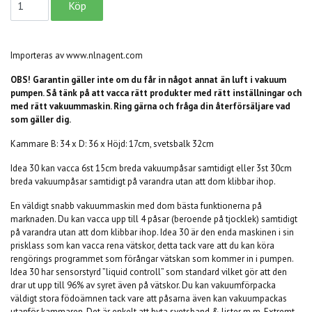
Importeras av www.nlnagent.com
OBS! Garantin gäller inte om du får in något annat än luft i vakuum
pumpen. Så tänk på att vacca rätt produkter med rätt inställningar och
med rätt vakuummaskin. Ring gärna och fråga din återförsäljare vad
som gäller dig.
Kammare B: 34 x D: 36 x Höjd: 17cm, svetsbalk 32cm
Idea 30 kan vacca 6st 15cm breda vakuumpåsar samtidigt eller 3st 30cm
breda vakuumpåsar samtidigt på varandra utan att dom klibbar ihop.
En väldigt snabb vakuummaskin med dom bästa funktionerna på
marknaden. Du kan vacca upp till 4 påsar (beroende på tjocklek) samtidigt
på varandra utan att dom klibbar ihop. Idea 30 är den enda maskinen i sin
prisklass som kan vacca rena vätskor, detta tack vare att du kan köra
rengörings programmet som förångar vätskan som kommer in i pumpen.
Idea 30 har sensorstyrd ”liquid controll” som standard vilket gör att den
drar ut upp till 96% av syret även på vätskor. Du kan vakuumförpacka
väldigt stora födoämnen tack vare att påsarna även kan vakuumpackas
utanför kammaren. Det är enkelt att byta svetsband & lister m,m. Extremt