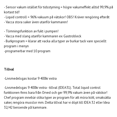
-
Sensor vakum istället för tidsstyrning = högre vakumeffekt alltid 99,9% på
kortast tid!
- Liquid controll = 96% vakuum på vätskor! OBS! Kräver rengöring efteråt
- Vacca stora saker även utanför kammaren!
- Tömningsfunktion av fukt i pumpen!
- Vacca med slang utanför kammaren ex Gastrobleck
- Burkprogram = klarar att vacka alla typer av burkar tack vare speciellt
program i menyn
-programerbar med 10 program
Tillval
-Livsmedelsgas kostar 9 400kr extra
-Livsmedelsgas 9 400kr extra - tillval (IDEA31). Total liquid control
funktionen finns bara från Orved och ger 99,9% vakum även på vätskor!
Chef program innebär olika typer av program för att möra kött, smaksätta
saker, rengöra musslor mm. Detta tillval har vi döpt till IDEA 32 eller Idea
32/42 beroende på kammare.