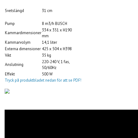
Svetslängd
31 cm
Pump
8 m3/h BUSCH
334 x 351 x H190
Kammardimensioner
mm
Kammarvolym
14,1 liter
Externa dimensioner
425 x 504 x H398
Vikt
35 kg
220-240 V, 1 fas,
Anslutning
50/60Hz
Effekt
500 W
Tryck på produktbladet nedan för att se PDF!