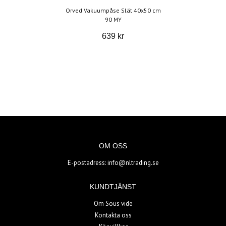
Orved Vakuumpåse Slät 40x50 cm
90 MY
639 kr
OM OSS
E-postadress:
info@nltrading.se
KUNDTJÄNST
Om Sous vide
Kontakta oss