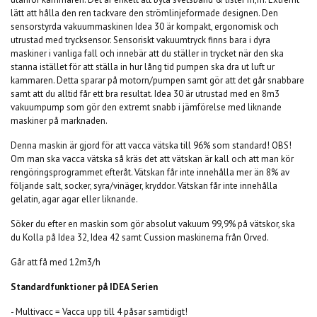
lätt att hålla den ren tackvare den strömlinjeformade designen. Den
sensorstyrda vakuummaskinen Idea 30 är kompakt, ergonomisk och
utrustad med trycksensor. Sensoriskt vakuumtryck finns bara i dyra
maskiner i vanliga fall och innebär att du ställer in trycket när den ska
stanna istället för att ställa in hur lång tid pumpen ska dra ut luft ur
kammaren. Detta sparar på motorn/pumpen samt gör att det går snabbare
samt att du alltid får ett bra resultat. Idea 30 är utrustad med en 8m3
vakuumpump som gör den extremt snabb i jämförelse med liknande
maskiner på marknaden.
Denna maskin är gjord för att vacca vätska till 96% som standard! OBS!
Om man ska vacca vätska så kräs det att vätskan är kall och att man kör
rengöringsprogrammet efteråt. Vätskan får inte innehålla mer än 8% av
följande salt, socker, syra/vinäger, kryddor. Vätskan får inte innehålla
gelatin, agar agar eller liknande.
Söker du efter en maskin som gör absolut vakuum 99,9% på vätskor, ska
du Kolla på Idea 32, Idea 42 samt Cussion maskinerna från Orved.
Går att få med 12m3/h
Standardfunktioner på IDEA Serien
- Multivacc = Vacca upp till 4 påsar samtidigt!