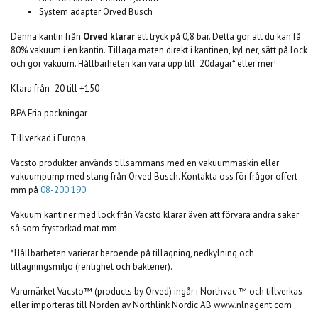
System adapter Orved Busch
Denna kantin från
Orved klarar
ett tryck på 0,8 bar. Detta gör att du kan få
80% vakuum i en kantin. Tillaga maten direkt i kantinen, kyl ner, sätt på lock
och gör vakuum. Hållbarheten kan vara upp till 20dagar* eller mer!
Klara från -20 till +150
BPA Fria packningar
Tillverkad i Europa
Vacsto produkter används tillsammans med en vakuummaskin eller
vakuumpump med slang från Orved Busch. Kontakta oss för frågor offert
mm på
08-200 190
Vakuum kantiner med lock från Vacsto klarar även att förvara andra saker
så som frystorkad mat mm
*Hållbarheten varierar beroende på tillagning, nedkylning och
tillagningsmiljö (renlighet och bakterier).
Varumärket Vacsto™ (products by Orved) ingår i Northvac ™ och tillverkas
eller importeras till Norden av Northlink Nordic AB www.nlnagent.com