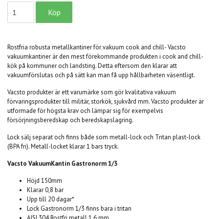
Rostfria robusta metallkantiner för vakuum cook and chill- Vacsto
vakuumkantiner är den mest förekommande produkten i cook and chill-
kök på kommuner och landsting. Detta eftersom den klarar att
vakuumförslutas och på sätt kan man få upp hållbarheten väsentligt.
Vacsto produkter är ett varumärke som gör kvalitativa vakuum
förvaringsprodukter till militär, storkök, sjukvård mm. Vacsto produkter är
utformade för högsta krav och lämpar sig för exempelvis
försörjningsberedskap och beredskapslagring.
Lock sälj separat och finns både som metall-lock och Tritan plast-lock
(BPA fri). Metall-locket klarar 1 bars tryck.
Vacsto VakuumKantin Gastronorm 1/3
Höjd 150mm
Klarar 0,8 bar
Upp till 20 dagar*
Lock Gastronorm 1/3 finns bara i tritan
AISI 304 Rostfri metall 1,6 mm