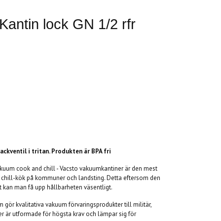
antin lock GN 1/2 rfr
ckventil i tritan. Produkten är BPA fri
vakuum cook and chill - Vacsto vakuumkantiner är den mest
chill-kök på kommuner och landsting. Detta eftersom den
t kan man få upp hållbarheten väsentligt.
gör kvalitativa vakuum förvaringsprodukter till militär,
r är utformade för högsta krav och lämpar sig för