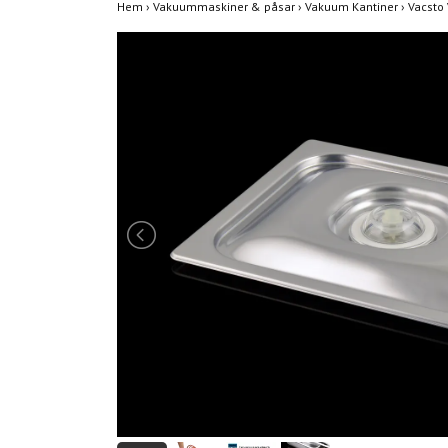
Hem
›
Vakuummaskiner & påsar
›
Vakuum Kantiner
›
Vacsto 