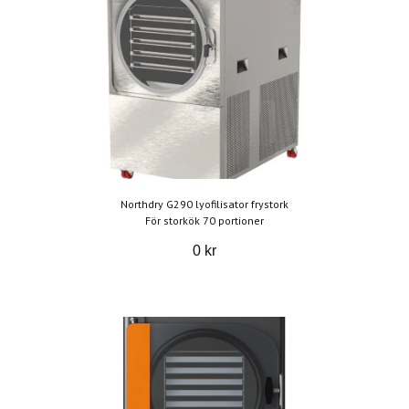
Northdry G290 lyofilisator frystork
För storkök 70 portioner
0 kr