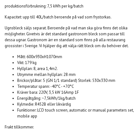
produktionsförbrukning: 7,5 kWh per kg/batch
Kapacitet: upp till 40L/batch beroende på vad som frystorkas.
Ugnsbleck säljs separat. Beroende på vad man ska göra finns det olika
möjligheter. Givetvis är det standard gastronom bleck som passar till
dessa ugnar. Gastronom ärr en standard som finns på alla restaurang
grossister i Sverige. Vi hjälper dig att välja rätt bleck om du behöver det.
Mått: 600x930xH1070mm
Vikt: 179 kg
Hyllplan: 8, area 1,4m2.
Utrymme mellan hyllplan: 28 mm
Brickor/plåtar: 5 (GN 1/1 standard) Storlek: 530x330 mm
Temperatur spann: -40°C - +70°C
Kräver bara: 220V, 3,5 kW 16Amp 1F
Energiåtgång: ~7,5kWh/1kg/batch
Kylmedie: R452B eller likvärdig
Funktioner: LCD touch screen, automatic or manual parameters set,
mobile app
Frakt tillkommer.