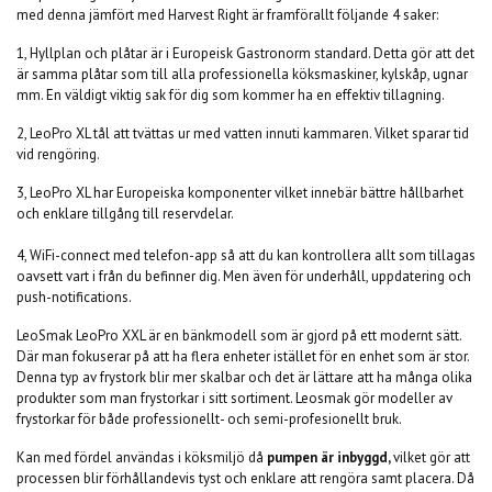
med denna jämfört med Harvest Right är framförallt följande 4 saker:
1, Hyllplan och plåtar är i Europeisk Gastronorm standard. Detta gör att det
är samma plåtar som till alla professionella köksmaskiner, kylskåp, ugnar
mm. En väldigt viktig sak för dig som kommer ha en effektiv tillagning.
2, LeoPro XL tål att tvättas ur med vatten innuti kammaren. Vilket sparar tid
vid rengöring.
3, LeoPro XL har Europeiska komponenter vilket innebär bättre hållbarhet
och enklare tillgång till reservdelar.
4, WiFi-connect med telefon-app så att du kan kontrollera allt som tillagas
oavsett vart i från du befinner dig. Men även för underhåll, uppdatering och
push-notifications.
LeoSmak LeoPro XXL är en bänkmodell som är gjord på ett modernt sätt.
Där man fokuserar på att ha flera enheter istället för en enhet som är stor.
Denna typ av frystork blir mer skalbar och det är lättare att ha många olika
produkter som man frystorkar i sitt sortiment. Leosmak gör modeller av
frystorkar för både professionellt- och semi-profesionellt bruk.
Kan med fördel användas i köksmiljö då
pumpen är inbyggd,
vilket gör att
processen blir förhållandevis tyst och enklare att rengöra samt placera. Då