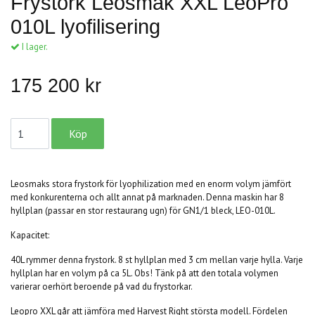
Frystork Leosmak XXL LeoPro
010L lyofilisering
I lager.
175 200 kr
Leosmaks stora frystork för lyophilization med en enorm volym jämfört
med konkurenterna och allt annat på marknaden. Denna maskin har 8
hyllplan (passar en stor restaurang ugn) för GN1/1 bleck, LEO-010L.
Kapacitet:
40L rymmer denna frystork. 8 st hyllplan med 3 cm mellan varje hylla. Varje
hyllplan har en volym på ca 5L. Obs! Tänk på att den totala volymen
varierar oerhört beroende på vad du frystorkar.
Leopro XXL går att jämföra med Harvest Right största modell. Fördelen