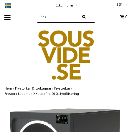
SEK
Exkl. moms
▾
0
Hem
›
Frystorkar & torkugnar
›
Frystorkar
›
Frystork Leosmak XXL LeoPro 010L lyofilisering