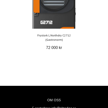
Frystork L Northdry C2712
(Gastronorm)
72 000 kr
OM OSS