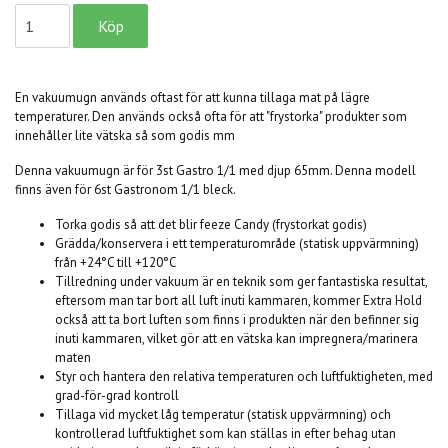
En vakuumugn används oftast för att kunna tillaga mat på lägre
temperaturer. Den används också ofta för att "frystorka" produkter som
innehåller lite vätska så som godis mm
Denna vakuumugn är för 3st Gastro 1/1 med djup 65mm. Denna modell
finns även för 6st Gastronom 1/1 bleck.
Torka godis så att det blir feeze Candy (frystorkat godis)
Grädda/konservera i ett temperaturområde (statisk uppvärmning)
från +24°C till +120°C
Tillredning under vakuum är en teknik som ger fantastiska resultat,
eftersom man tar bort all luft inuti kammaren, kommer Extra Hold
också att ta bort luften som finns i produkten när den befinner sig
inuti kammaren, vilket gör att en vätska kan impregnera/marinera
maten
Styr och hantera den relativa temperaturen och luftfuktigheten, med
grad-för-grad kontroll
Tillaga vid mycket låg temperatur (statisk uppvärmning) och
kontrollerad luftfuktighet som kan ställas in efter behag utan