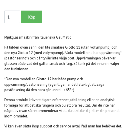
Mjukglassmaskin från Italienska Gel Matic
På bilden ovan ser ni den lite smalare Giotto 11 (utan volympump) och
den nya Giotto 12 (med volympump). Båda modellerna har uppvärmning*
(pastörisering*) och går tyvärr inte välja bort. Uppvärmningen påverkar
glassen både vad det gäller smak och färg. Så tänk på det innan ni väljer
den funktionen.
*Den nya modellen Giotto 12 har både pump och
uppvärmning/pastörisering (egentligen är det felaktigt att säga
pastörisering då den bara går upp till +65°c)
Denna produkt kräver tidigare erfarenhet, utbildning eller en analytisk
förmåga för att det ska fungera och bli ett bra resultat. Om du inte har
något av ovan så rekommenderar vi att du utbildar dig eller din personal
inom området.
Vi kan även sätta ihop support och service avtal ifall man har behöver det.