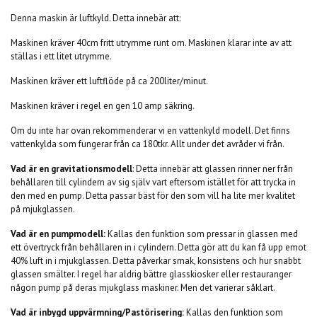
Denna maskin är luftkyld. Detta innebär att:
Maskinen kräver 40cm fritt utrymme runt om. Maskinen klarar inte av att
ställas i ett litet utrymme.
Maskinen kräver ett luftflöde på ca 200liter/minut.
Maskinen kräver i regel en gen 10 amp säkring.
Om du inte har ovan rekommenderar vi en vattenkyld modell. Det finns
vattenkylda som fungerar från ca 180tkr. Allt under det avråder vi från.
Vad är en gravitationsmodell
: Detta innebär att glassen rinner ner från
behållaren till cylindern av sig själv vart eftersom istället för att trycka in
den med en pump. Detta passar bäst för den som vill ha lite mer kvalitet
på mjukglassen.
Vad är en pumpmodell:
Kallas den funktion som pressar in glassen med
ett övertryck från behållaren in i cylindern. Detta gör att du kan få upp emot
40% luft in i mjukglassen. Detta påverkar smak, konsistens och hur snabbt
glassen smälter. I regel har aldrig bättre glasskiosker eller restauranger
någon pump på deras mjukglass maskiner. Men det varierar såklart.
Vad är inbygd uppvärmning/Pastörisering:
Kallas den funktion som