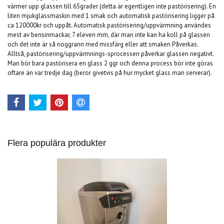
värmer upp glassen till 65grader (detta är egentligen inte pastörisering). En
liten mjukglassmaskin med 1 smak och automatisk pastörisering ligger på
ca 120000kr och uppåt. Automatisk pastörisering/uppvärmning användes
mest av bensinmackar, 7 eleven mm, där man inte kan ha koll på glassen
och det inte är så noggrann med missfärg eller att smaken Påverkas.
Alltså, pastörisering/uppvärmnings-sprocessen påverkar glassen negativt.
Man bör bara pastörisera en glass 2 ggr och denna process bör inte göras
oftare än var tredje dag (beror givetvis på hur mycket glass man serverar).
Flera populära produkter