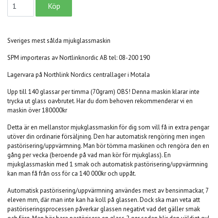
Sveriges mest sålda mjukglassmaskin
SPM importeras av Nortlinknordic AB tel: 08-200 190
Lagervara på Northlink Nordics centrallager i Motala
Upp till 140 glassar per timma (70gram) OBS! Denna maskin klarar inte
trycka ut glass oavbrutet. Har du dom behoven rekommenderar vi en
maskin över 180000kr
Detta är en mellanstor mjukglassmaskin för dig som vill få in extra pengar
utöver din ordinarie försäljning. Den har automatisk rengöring men ingen
pastörisering/uppvärmning. Man bör tömma maskinen och rengöra den en
gång per vecka (beroende på vad man kör för mjukglass). En
mjukglassmaskin med 1 smak och automatisk pastörisering/uppvärmning
kan man få från oss för ca 140 000kr och uppåt.
Automatisk pastörisering/uppvärmning användes mest av bensinmackar, 7
eleven mm, där man inte kan ha koll på glassen. Dock ska man veta att
pastöriseringsprocessen påverkar glassen negativt vad det gäller smak