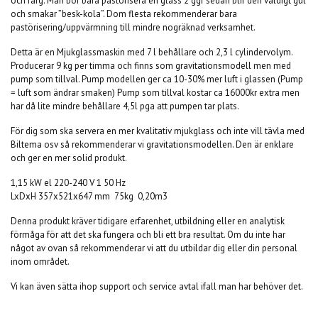
och färg. Man bör bara pastörisera en glass 2 ggr sedan blir den väldigt gul
och smakar ”besk-kola”. Dom flesta rekommenderar bara
pastörisering/uppvärmning till mindre nogräknad verksamhet.
Detta är en Mjukglassmaskin med 7 l behållare och 2,3 l cylindervolym.
Producerar 9 kg per timma och finns som gravitationsmodell men med
pump som tillval. Pump modellen ger ca 10-30% mer luft i glassen (Pump
= luft som ändrar smaken) Pump som tillval kostar ca 16000kr extra men
har då lite mindre behållare 4,5l pga att pumpen tar plats.
För dig som ska servera en mer kvalitativ mjukglass och inte vill tävla med
Biltema osv så rekommenderar vi gravitationsmodellen. Den är enklare
och ger en mer solid produkt.
1,15 kW el 220-240 V 1 50 Hz
LxDxH 357x521x647 mm 75kg 0,20m3
Denna produkt kräver tidigare erfarenhet, utbildning eller en analytisk
förmåga för att det ska fungera och bli ett bra resultat. Om du inte har
något av ovan så rekommenderar vi att du utbildar dig eller din personal
inom området.
Vi kan även sätta ihop support och service avtal ifall man har behöver det.