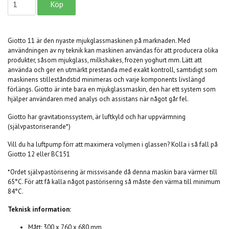
Giotto 11 är den nyaste mjukglassmaskinen på marknaden. Med
användningen av ny teknik kan maskinen användas för att producera olika
produkter, såsom mjukglass, milkshakes, frozen yoghurt mm. Lätt att
använda och ger en utmärkt prestanda med exakt kontroll, samtidigt som
maskinens stilleståndstid minimeras och varje komponents livslängd
förlängs. Giotto är inte bara en mjukglassmaskin, den har ett system som
hjälper användaren med analys och assistans när något går fel.
Giotto har gravitationssystem, är luftkyld och har uppvärmning
(självpastoriserande*)
Vill du ha luftpump förr att maximera volymen i glassen? Kolla i så fall på
Giotto 12 eller BC151
*Ordet självpastörisering är missvisande då denna maskin bara värmer till
65°C. För att få kalla något pastörisering så måste den värma till minimum
84°C.
Teknisk information:
Mått: 300 x 760 x 680 mm