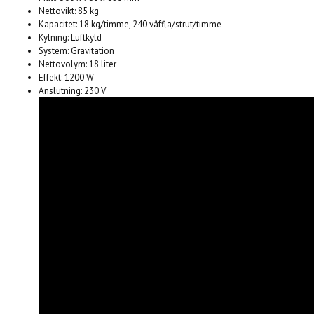
Nettovikt: 85 kg
Kapacitet: 18 kg/timme, 240 våffla/strut/timme
Kylning: Luftkyld
System: Gravitation
Nettovolym: 18 liter
Effekt: 1200 W
Anslutning: 230 V