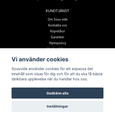
KUNDTJÄNST
Om Sous vide
Kontakta oss
Köpvillkor
Garantier
Hyrespolicy
Vanliga frågor
Vi använder cookies
BETALSÄTT
Sousvide använder cookies för att anpassa det
innehåll som visas för dig och för att du ska få bästa
tänkbara upplevelse när du handlar hos oss.
Godkänn alla
© Copyright 2026 Sousvide
Inställningar
Powered by Quickbutik