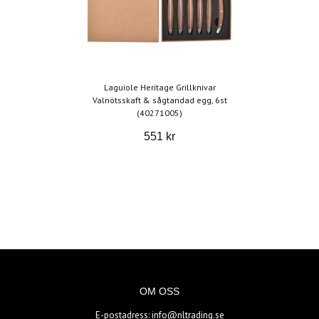
Laguiole Heritage Grillknivar
Valnötsskaft & sågtandad egg, 6st
(40271005)
551 kr
OM OSS
E-postadress:
info@nltrading.se