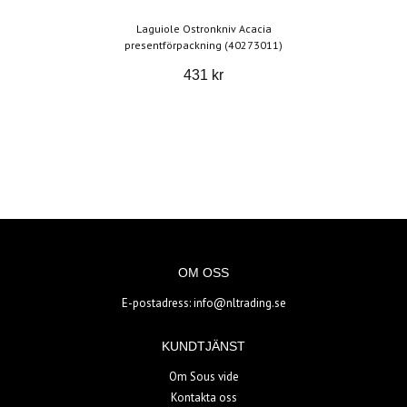
Laguiole Ostronkniv Acacia
presentförpackning (40273011)
431 kr
OM OSS
E-postadress:
info@nltrading.se
KUNDTJÄNST
Om Sous vide
Kontakta oss