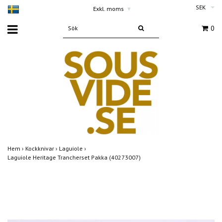
SEK
Exkl. moms
▾
0
Hem
›
Kockknivar
›
Laguiole
›
Laguiole Heritage Trancherset Pakka (40273007)