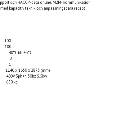
support och HACCP-data online, M2M- kommunikation
5 med kapacitiv teknik och anpassningsbara recept
) 100
C) 100
0°C till +3°C
X40 2
80 1
 1650 x 2875 (mm)
V 3ph+n 50hz 5.5kw
50 kg