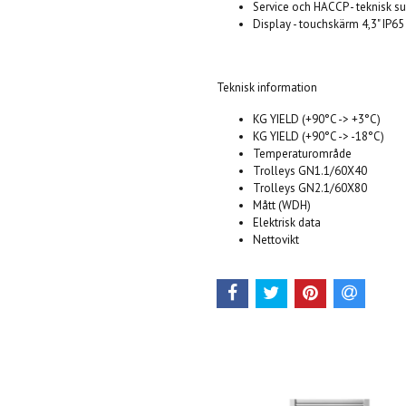
Service och HACCP - teknisk 
Display - touchskärm 4,3" IP6
Teknisk information
KG YIELD (+90°C -> +3°C
KG YIELD (+90°C -> -18°
Temperaturområde -4
Trolleys GN1.1/60
Trolleys GN2.1/60X
Mått (WDH) 1140 x
Elektrisk data 400
Nettovikt 6