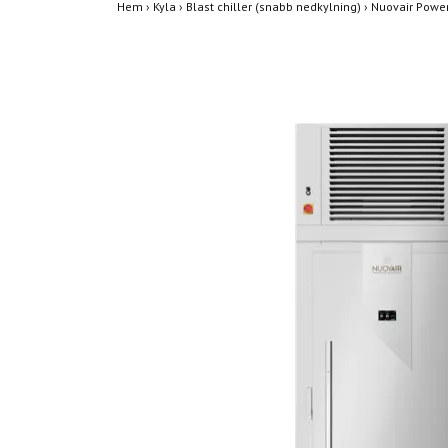
Hem
›
Kyla
›
Blast chiller (snabb nedkylning)
›
Nuovair Power