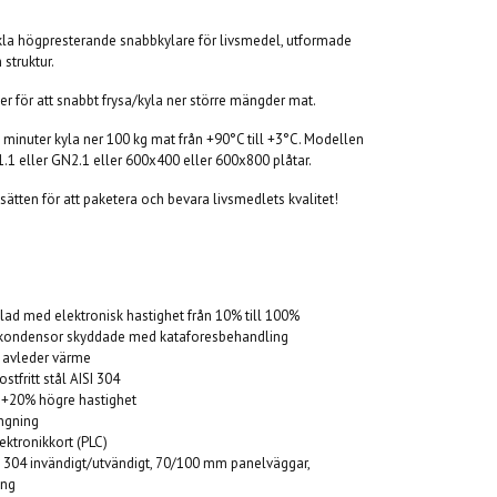
eckla högpresterande snabbkylare för livsmedel, utformade
 struktur.
ter för att snabbt frysa/kyla ner större mängder mat.
0 minuter kyla ner 100 kg mat från +90°C till +3°C. Modellen
.1 eller GN2.1 eller 600x400 eller 600x800 plåtar.
sätten för att paketera och bevara livsmedlets kvalitet!
blad med elektronisk hastighet från 10% till 100%
h kondensor skyddade med kataforesbehandling
t avleder värme
ostfritt stål AISI 304
- +20% högre hastighet
ängning
elektronikkort (PLC)
AISI 304 invändigt/utvändigt, 70/100 mm panelväggar,
ing