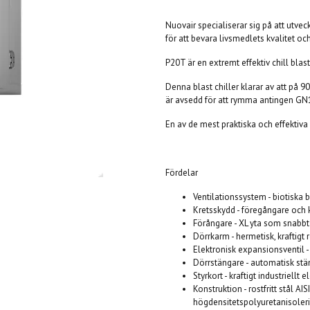
Nuovair specialiserar sig på att utv
för att bevara livsmedlets kvalitet och
P20T är en extremt effektiv chill blas
Denna blast chiller klarar av att på 9
är avsedd för att rymma antingen GN1
En av de mest praktiska och effektiva 
Fördelar
Ventilationssystem - biotiska 
Kretsskydd - föregångare oc
Förångare - XL yta som snabb
Dörrkarm - hermetisk, kraftigt r
Elektronisk expansionsventil 
Dörrstängare - automatisk st
Styrkort - kraftigt industriellt 
Konstruktion - rostfritt stål 
högdensitetspolyuretanisoler